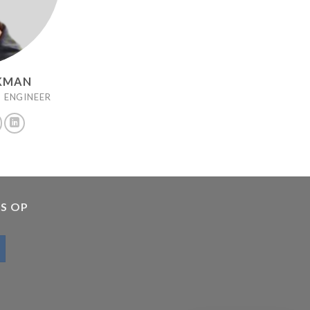
AKMAN
 ENGINEER
S OP