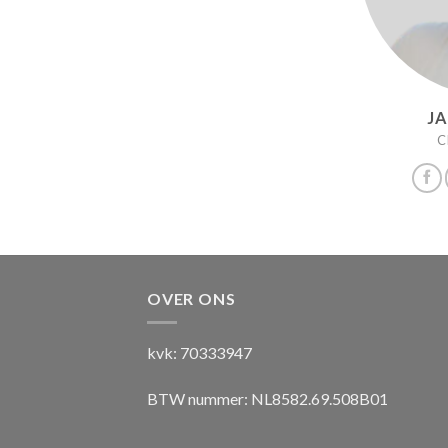
JA
C
OVER ONS
kvk: 70333947
BTW nummer: NL8582.69.508B01