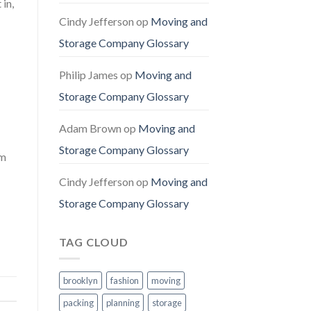
 in,
Cindy Jefferson
op
Moving and
Storage Company Glossary
Philip James
op
Moving and
Storage Company Glossary
Adam Brown
op
Moving and
Storage Company Glossary
am
Cindy Jefferson
op
Moving and
Storage Company Glossary
TAG CLOUD
brooklyn
fashion
moving
packing
planning
storage