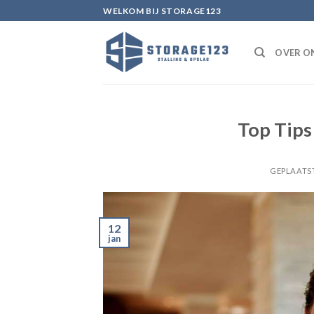
Ga
WELKOM BIJ STORAGE123
naar
inhoud
OVER O
Top Tips
GEPLAATS
12
jan