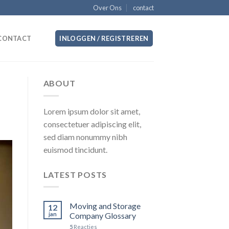
Over Ons
contact
CONTACT
INLOGGEN / REGISTREREN
ABOUT
Lorem ipsum dolor sit amet,
consectetuer adipiscing elit,
sed diam nonummy nibh
euismod tincidunt.
LATEST POSTS
Moving and Storage
12
jan
Company Glossary
5
Reacties