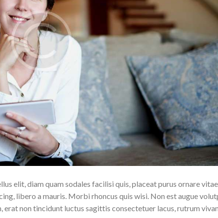
lus elit, diam quam sodales facilisi quis, placeat purus ornare vitae
cing, libero a mauris. Morbi rhoncus quis wisi. Non est augue volut
m, erat non tincidunt luctus sagittis consectetuer lacus, rutrum viv