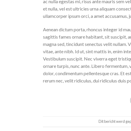
ac nulla egestas mi, risus ante mauris sem vel l
et nulla, vel est ultricies urna aliquam conse
ullamcorper ipsum orci, a amet accusamus, j
Aenean dictum porta, rhoncus integer id mau
sagittis fames ornare habitant, sit suscipit, 
magna sed, tincidunt senectus velit nullam.
vitae, ante nibh. Id ut, sint mattis in, enim int
Vestibulum suscipit. Nec viverra eget tristiq
ornare turpis, nunc ante. Libero fermentum, v
dolor, condimentum pellentesque cras. Et es
rerum nec, velit ridiculus, dui ridiculus duis 
Dit bericht werd ge