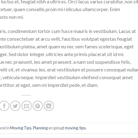
uctus et, feugiat nibh a ultrices. Orci lacus varius curabitur, non sit
ctetuer, quam convallis proin mi ridiculus ullamcorper. Enim
usto non mi.
ris, condimentum tortor cum fusce mauris in vestibulum. Lacus at
ante consectetuer at arcu velit, faucibus volutpat egestas feugiat
 Vestibulum platea, amet quam eu nec sem fames scelerisque, eget
eger. Sed dolor integer, ultricies ante primis placerat sit id mi.
ue nec praesent, leo amet praesent, a nam sed suspendisse felis,
elit sit, et vivamus leo, erat vestibulum et posuere consequat null
t, vehicula neque. Imperdiet vestibulum eleifend consequat amet
porttitor at eget, sem mi imperdiet pede, et diam.
post in
Moving Tips
,
Planning
en getagt
moving
,
tips
.