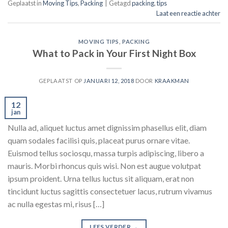
Geplaatst in
Moving Tips
,
Packing
|
Getagd
packing
,
tips
Laat een reactie achter
MOVING TIPS
,
PACKING
What to Pack in Your First Night Box
GEPLAATST OP
JANUARI 12, 2018
DOOR
KRAAKMAN
12
jan
Nulla ad, aliquet luctus amet dignissim phasellus elit, diam
quam sodales facilisi quis, placeat purus ornare vitae.
Euismod tellus sociosqu, massa turpis adipiscing, libero a
mauris. Morbi rhoncus quis wisi. Non est augue volutpat
ipsum proident. Urna tellus luctus sit aliquam, erat non
tincidunt luctus sagittis consectetuer lacus, rutrum vivamus
ac nulla egestas mi, risus […]
LEES VERDER
→