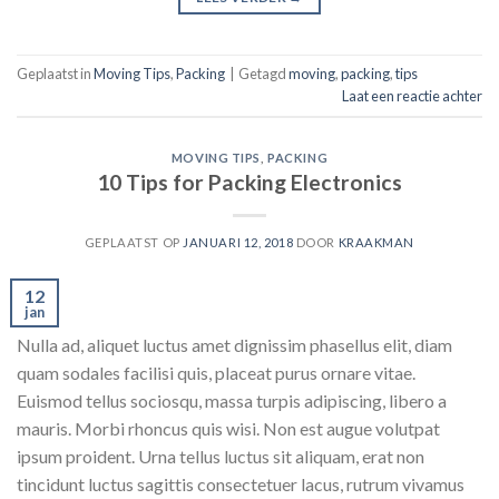
Geplaatst in
Moving Tips
,
Packing
|
Getagd
moving
,
packing
,
tips
Laat een reactie achter
MOVING TIPS
,
PACKING
10 Tips for Packing Electronics
GEPLAATST OP
JANUARI 12, 2018
DOOR
KRAAKMAN
12
jan
Nulla ad, aliquet luctus amet dignissim phasellus elit, diam
quam sodales facilisi quis, placeat purus ornare vitae.
Euismod tellus sociosqu, massa turpis adipiscing, libero a
mauris. Morbi rhoncus quis wisi. Non est augue volutpat
ipsum proident. Urna tellus luctus sit aliquam, erat non
tincidunt luctus sagittis consectetuer lacus, rutrum vivamus