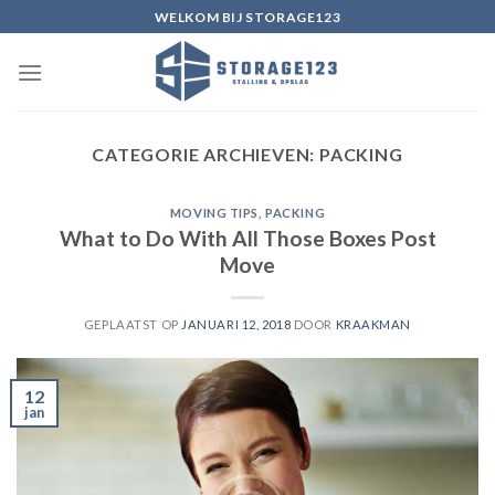
Ga
WELKOM BIJ STORAGE123
naar
inhoud
CATEGORIE ARCHIEVEN:
PACKING
MOVING TIPS
,
PACKING
What to Do With All Those Boxes Post
Move
GEPLAATST OP
JANUARI 12, 2018
DOOR
KRAAKMAN
12
jan