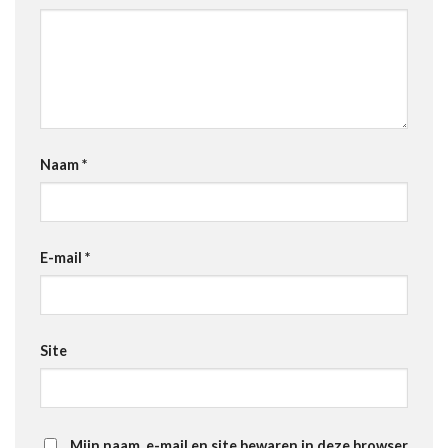
Naam
*
E-mail
*
Site
Mijn naam, e-mail en site bewaren in deze browser